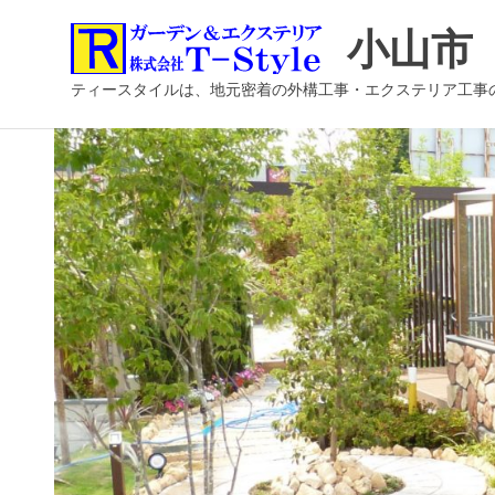
コ
小山市
ン
テ
ティースタイルは、地元密着の外構工事・エクステリア工事
ン
ツ
へ
ス
キ
ッ
プ