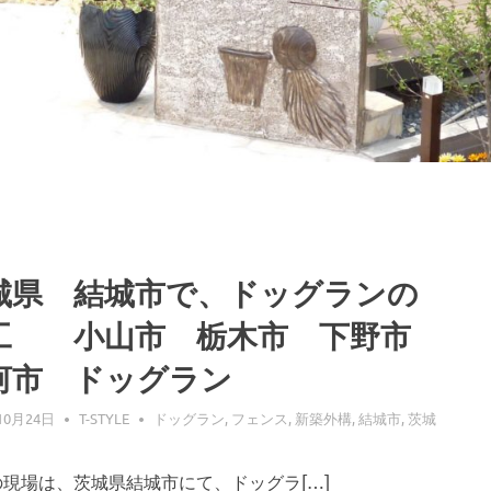
城県 結城市で、ドッグランの
工 小山市 栃木市 下野市
河市 ドッグラン
10月24日
T-STYLE
ドッグラン
,
フェンス
,
新築外構
,
結城市
,
茨城
の現場は、茨城県結城市にて、ドッグラ[…]