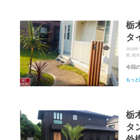
栃
タ
2020年
県
,
植木
今回
もっと
栃
タ
外