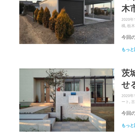
木
2020年
構
,
栃木
今回
もっと
茨
せ
2020年
ート
,
古
今回
もっと