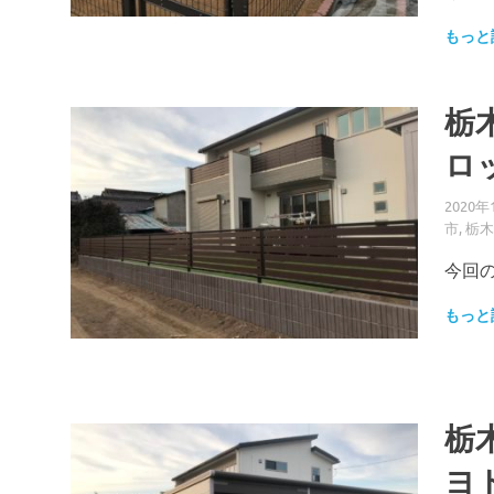
もっと
栃
ロ
2020年
市
,
栃木
今回
もっと
栃
ヨ