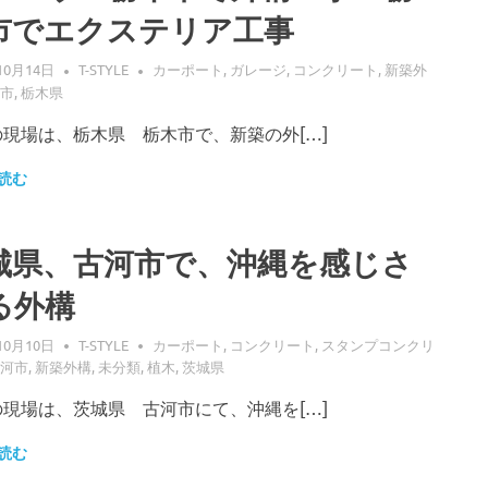
市でエクステリア工事
10月14日
T-STYLE
カーポート
,
ガレージ
,
コンクリート
,
新築外
市
,
栃木県
の現場は、栃木県 栃木市で、新築の外[…]
読む
城県、古河市で、沖縄を感じさ
る外構
10月10日
T-STYLE
カーポート
,
コンクリート
,
スタンプコンクリ
河市
,
新築外構
,
未分類
,
植木
,
茨城県
の現場は、茨城県 古河市にて、沖縄を[…]
読む