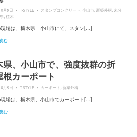
10月9日
T-STYLE
スタンプコンクリート
,
小山市
,
新築外構
,
未分
県
,
植木
の現場は、栃木県 小山市にて、スタン[…]
読む
木県、小山市で、強度抜群の折
屋根カーポート
10月9日
T-STYLE
カーポート
,
新築外構
の現場は、栃木県、小山市でカーポート[…]
読む