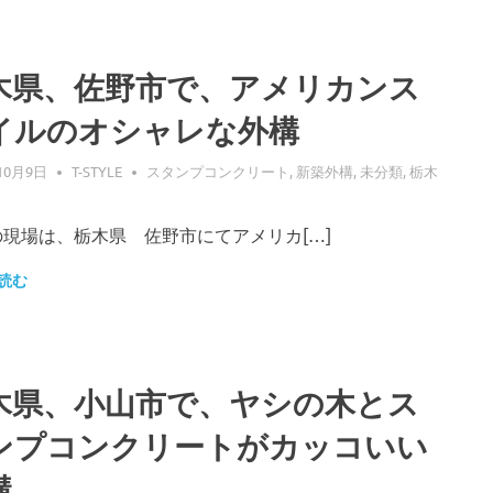
木県、佐野市で、アメリカンス
イルのオシャレな外構
10月9日
T-STYLE
スタンプコンクリート
,
新築外構
,
未分類
,
栃木
の現場は、栃木県 佐野市にてアメリカ[…]
読む
木県、小山市で、ヤシの木とス
ンプコンクリートがカッコいい
構