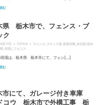
読む
木県 栃木市で、フェンス・ブ
ック
10月17日
T-STYLE
フェンス
,
ブロック塀
,
新築外構
,
未分類
,
栃木
県
,
目隠しフェンス
の現場は、栃木県 栃木市にて、フェン[…]
読む
木市にて、ガレージ付き車庫
ドコウ 栃木市で外構工事 栃