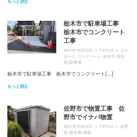
もっと読む
栃木市で駐車場工事
栃木市でコンクリート
工事
2021年10月23日
T-STYLE
カー
ポート
,
コンクリート
,
栃木市
,
栃木
県
,
駐車場
栃木市で駐車場工事 栃木市でコンクリート[…]
もっと読む
佐野市で物置工事 佐
野市でイナバ物置
2021年10月22日
T-STYLE
佐野
市
,
栃木県
,
物置