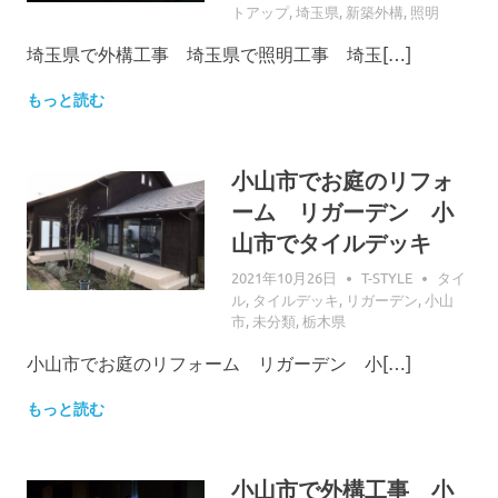
トアップ
,
埼玉県
,
新築外構
,
照明
埼玉県で外構工事 埼玉県で照明工事 埼玉[…]
もっと読む
小山市でお庭のリフォ
ーム リガーデン 小
山市でタイルデッキ
2021年10月26日
T-STYLE
タイ
ル
,
タイルデッキ
,
リガーデン
,
小山
市
,
未分類
,
栃木県
小山市でお庭のリフォーム リガーデン 小[…]
もっと読む
小山市で外構工事 小