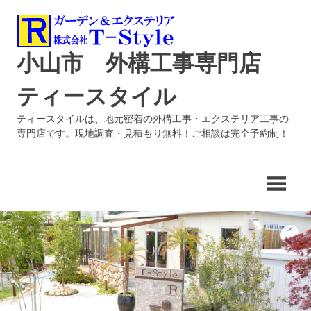
コ
ン
テ
小山市 外構工事専門店
ン
ツ
ティースタイル
へ
ス
ティースタイルは、地元密着の外構工事・エクステリア工事の
キ
専門店です。現地調査・見積もり無料！ご相談は完全予約制！
ッ
プ