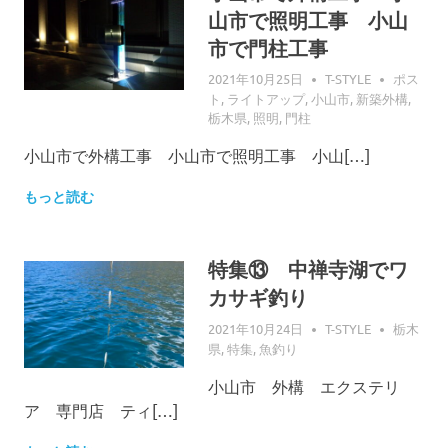
山市で照明工事 小山
市で門柱工事
2021年10月25日
T-STYLE
ポス
ト
,
ライトアップ
,
小山市
,
新築外構
,
栃木県
,
照明
,
門柱
小山市で外構工事 小山市で照明工事 小山[…]
もっと読む
特集⑬ 中禅寺湖でワ
カサギ釣り
2021年10月24日
T-STYLE
栃木
県
,
特集
,
魚釣り
小山市 外構 エクステリ
ア 専門店 ティ[…]