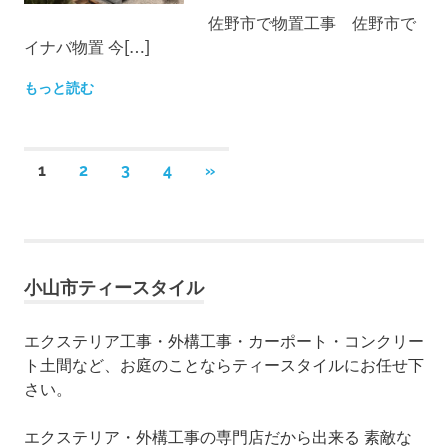
佐野市で物置工事 佐野市で
イナバ物置 今[…]
もっと読む
1
2
3
4
次
»
投
の
記
稿
事
ナ
小山市ティースタイル
ビ
ゲ
エクステリア工事・外構工事・カーポート・コンクリー
ト土間など、お庭のことならティースタイルにお任せ下
ー
さい。
シ
エクステリア・外構工事の専門店だから出来る 素敵な