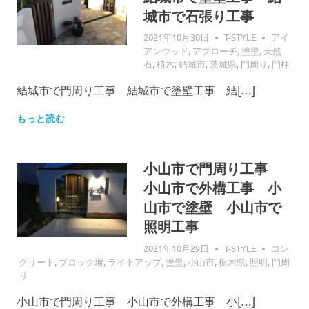
城市で石張り工事
2021年10月30日
T-STYLE
アイ
アンウッド
,
アプローチ
,
塗壁
,
天然
石
,
植木
,
結城市
,
茨城県
,
門周り
,
門柱
結城市で門周り工事 結城市で塗壁工事 結[…]
もっと読む
小山市で門周り工事
小山市で外構工事 小
山市で塗壁 小山市で
照明工事
2021年10月29日
T-STYLE
コン
クリート
,
ブロック塀
,
ライトアップ
,
塗壁
,
小山市
,
栃木県
,
照明
,
門周
り
小山市で門周り工事 小山市で外構工事 小[…]