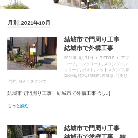
月別: 2021年10月
結城市で門周り工事
結城市で外構工事
2021年10月31日
T-STYLE
アプ
ローチ
,
コンクリート
,
スタンプコン
クリート
,
ポスト
,
マットスタンプ
,
新
築外構
,
植木
,
結城市
,
茨城県
,
門周り
,
門柱
,
ＭＡＴスタンプ
結城市で門周り工事 結城市で外構工事 今[…]
もっと読む
結城市で門周り工事
結城市で塗壁工事 結