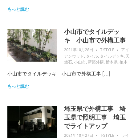
もっと読む
小山市でタイルデッ
キ 小山市で外構工事
2021年10月28日
T-STYLE
アイ
アンウッド
,
タイル
,
タイルデッキ
,
天
然石
,
小山市
,
新築外構
,
栃木県
,
植木
小山市でタイルデッキ 小山市で外構工事 […]
もっと読む
埼玉県で外構工事 埼
玉県で照明工事 埼玉
でライトアップ
2021年10月27日
T-STYLE
ライ