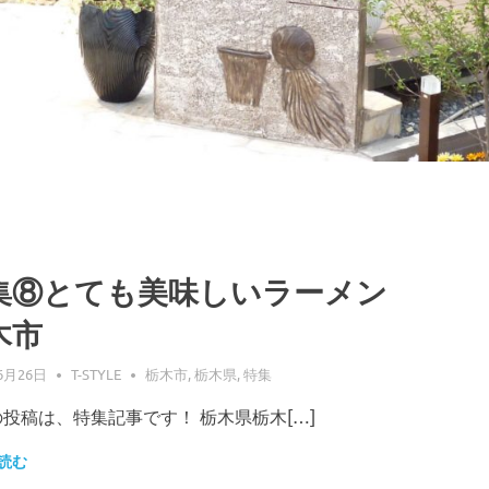
集⑧とても美味しいラーメン
木市
6月26日
T-STYLE
栃木市
,
栃木県
,
特集
投稿は、特集記事です！ 栃木県栃木[…]
読む