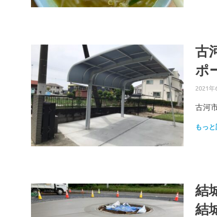
古
ポ
2021年
古河
もっと
結
結