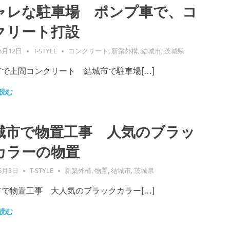
ャレな駐車場 ポンプ車で、コ
クリート打設
6月12日
T-STYLE
コンクリート
,
新築外構
,
結城市
,
茨城県
市で土間コンクリート 結城市で駐車場[…]
読む
城市で物置工事 人気のブラッ
カラーの物置
6月3日
T-STYLE
新築外構
,
物置
,
結城市
,
茨城県
市で物置工事 大人気のブラックカラー[…]
読む