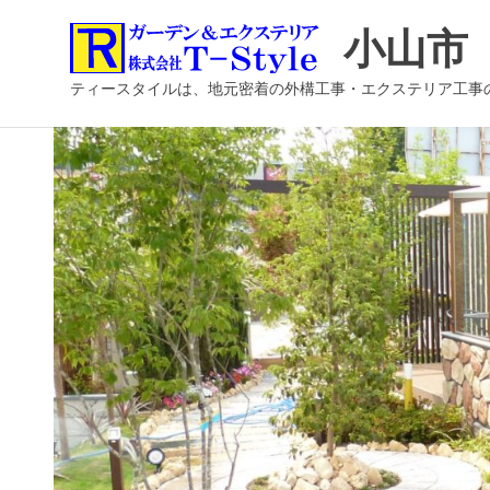
コ
小山市
ン
テ
ティースタイルは、地元密着の外構工事・エクステリア工事
ン
ツ
へ
ス
キ
ッ
プ