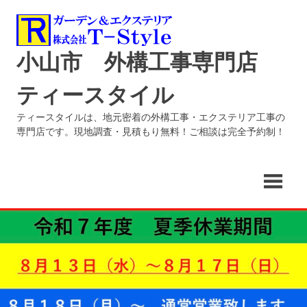
コ
ン
テ
小山市 外構工事専門店
ン
ツ
ティースタイル
へ
ス
ティースタイルは、地元密着の外構工事・エクステリア工事の
キ
専門店です。現地調査・見積もり無料！ご相談は完全予約制！
ッ
プ