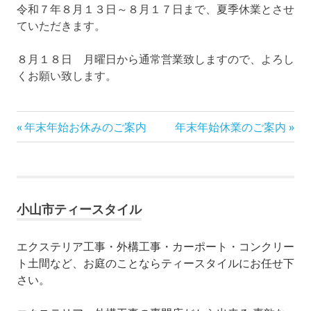
令和７年８月１３日～８月１７日まで、夏季休業とさせ
ていただきます。
８月１８日 月曜日から通常営業致しますので、よろし
くお願い致します。
前
年末年始お休みのご案内
次
年末年始休業のご案内
投
の
の
記
記
稿
事:
事:
ナ
小山市ティースタイル
ビ
エクステリア工事・外構工事・カーポート・コンクリー
ゲ
ト土間など、お庭のことならティースタイルにお任せ下
ー
さい。
シ