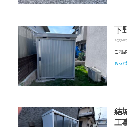
下
2022年
ご相談
もっと
結
工