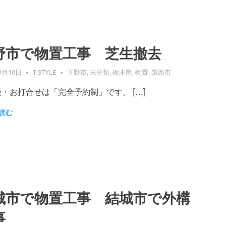
野市で物置工事 芝生撤去
9月10日
T-STYLE
下野市
,
未分類
,
栃木県
,
物置
,
筑西市
・お打合せは「完全予約制」です。 […]
読む
城市で物置工事 結城市で外構
事