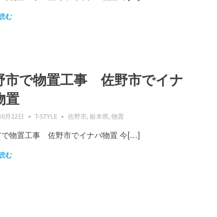
読む
野市で物置工事 佐野市でイナ
物置
10月22日
T-STYLE
佐野市
,
栃木県
,
物置
で物置工事 佐野市でイナバ物置 今[…]
読む