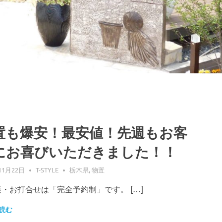
置も爆安！最安値！先週もお客
にお喜びいただきました！！
11月22日
T-STYLE
栃木県
,
物置
・お打合せは「完全予約制」です。 […]
読む