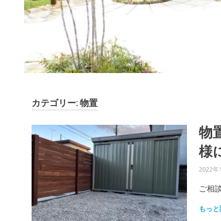
カテゴリー: 物置
物
様
2022年
ご相談
もっと