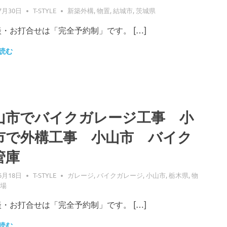
7月30日
T-STYLE
新築外構
,
物置
,
結城市
,
茨城県
・お打合せは「完全予約制」です。 […]
読む
山市でバイクガレージ工事 小
市で外構工事 小山市 バイク
管庫
6月18日
T-STYLE
ガレージ
,
バイクガレージ
,
小山市
,
栃木県
,
物
場
・お打合せは「完全予約制」です。 […]
読む