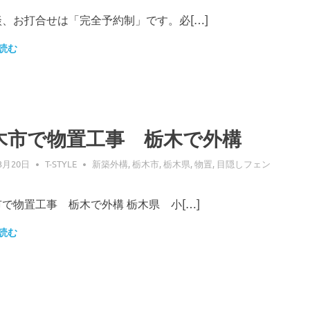
談、お打合せは「完全予約制」です。必[…]
読む
木市で物置工事 栃木で外構
3月20日
T-STYLE
新築外構
,
栃木市
,
栃木県
,
物置
,
目隠しフェン
で物置工事 栃木で外構 栃木県 小[…]
読む