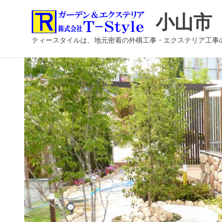
コ
小山市
ン
テ
ティースタイルは、地元密着の外構工事・エクステリア工事
ン
ツ
へ
ス
キ
ッ
プ