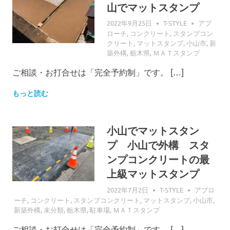
山でマットスタンプ
2022年9月25日
T-STYLE
アプ
ローチ
,
コンクリート
,
スタンプコン
クリート
,
マットスタンプ
,
小山市
,
新
築外構
,
栃木県
,
ＭＡＴスタンプ
ご相談・お打合せは「完全予約制」です。 […]
もっと読む
小山でマットスタン
プ 小山で外構 スタ
ンプコンクリートの最
上級マットスタンプ
2022年7月2日
T-STYLE
アプロ
ーチ
,
コンクリート
,
スタンプコンクリート
,
マットスタンプ
,
小山市
,
新築外構
,
未分類
,
栃木県
,
駐車場
,
ＭＡＴスタンプ
ご相談・お打合せは「完全予約制」です。 […]