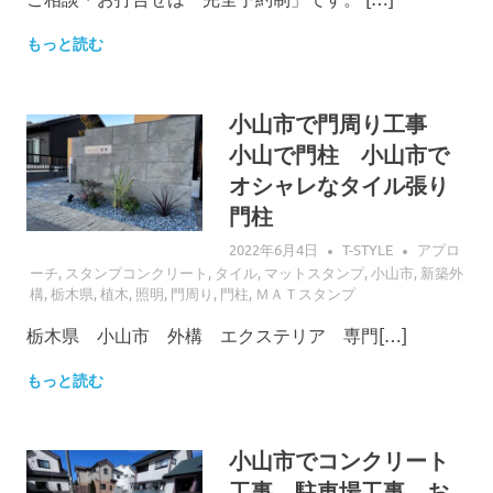
もっと読む
小山市で門周り工事
小山で門柱 小山市で
オシャレなタイル張り
門柱
2022年6月4日
T-STYLE
アプロ
ーチ
,
スタンプコンクリート
,
タイル
,
マットスタンプ
,
小山市
,
新築外
構
,
栃木県
,
植木
,
照明
,
門周り
,
門柱
,
ＭＡＴスタンプ
栃木県 小山市 外構 エクステリア 専門[…]
もっと読む
小山市でコンクリート
工事 駐車場工事 お