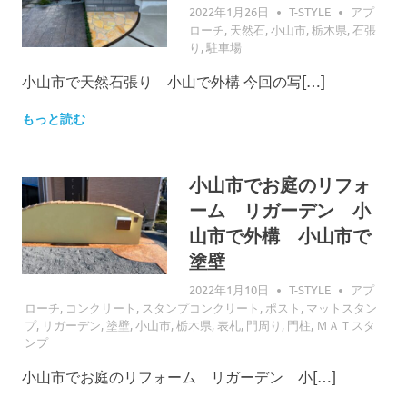
2022年1月26日
T-STYLE
アプ
ローチ
,
天然石
,
小山市
,
栃木県
,
石張
り
,
駐車場
小山市で天然石張り 小山で外構 今回の写[…]
もっと読む
小山市でお庭のリフォ
ーム リガーデン 小
山市で外構 小山市で
塗壁
2022年1月10日
T-STYLE
アプ
ローチ
,
コンクリート
,
スタンプコンクリート
,
ポスト
,
マットスタン
プ
,
リガーデン
,
塗壁
,
小山市
,
栃木県
,
表札
,
門周り
,
門柱
,
ＭＡＴスタ
ンプ
小山市でお庭のリフォーム リガーデン 小[…]