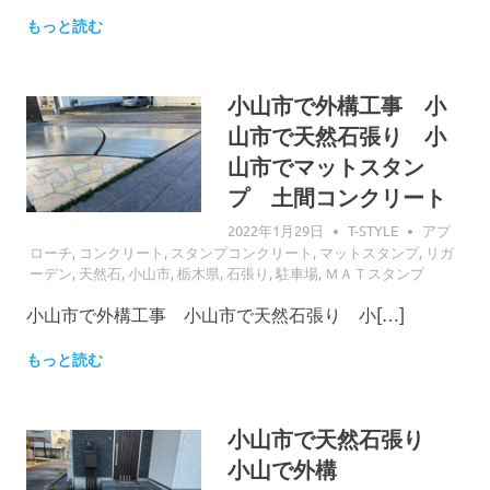
もっと読む
小山市で外構工事 小
山市で天然石張り 小
山市でマットスタン
プ 土間コンクリート
2022年1月29日
T-STYLE
アプ
ローチ
,
コンクリート
,
スタンプコンクリート
,
マットスタンプ
,
リガ
ーデン
,
天然石
,
小山市
,
栃木県
,
石張り
,
駐車場
,
ＭＡＴスタンプ
小山市で外構工事 小山市で天然石張り 小[…]
もっと読む
小山市で天然石張り
小山で外構