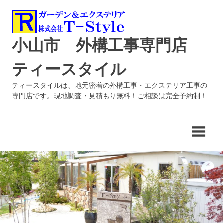
コ
ン
テ
小山市 外構工事専門店
ン
ツ
ティースタイル
へ
ス
ティースタイルは、地元密着の外構工事・エクステリア工事の
キ
専門店です。現地調査・見積もり無料！ご相談は完全予約制！
ッ
プ