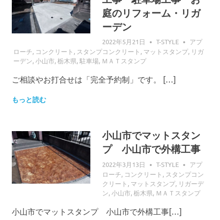
庭のリフォーム・リガ
ーデン
2022年5月21日
T-STYLE
アプ
ローチ
,
コンクリート
,
スタンプコンクリート
,
マットスタンプ
,
リガ
ーデン
,
小山市
,
栃木県
,
駐車場
,
ＭＡＴスタンプ
ご相談やお打合せは「完全予約制」です。 […]
もっと読む
小山市でマットスタン
プ 小山市で外構工事
2022年3月13日
T-STYLE
アプ
ローチ
,
コンクリート
,
スタンプコン
クリート
,
マットスタンプ
,
リガーデ
ン
,
小山市
,
栃木県
,
ＭＡＴスタンプ
小山市でマットスタンプ 小山市で外構工事[…]