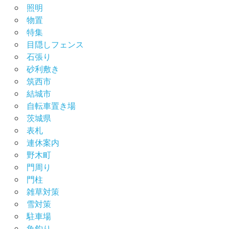
照明
物置
特集
目隠しフェンス
石張り
砂利敷き
筑西市
結城市
自転車置き場
茨城県
表札
連休案内
野木町
門周り
門柱
雑草対策
雪対策
駐車場
魚釣り