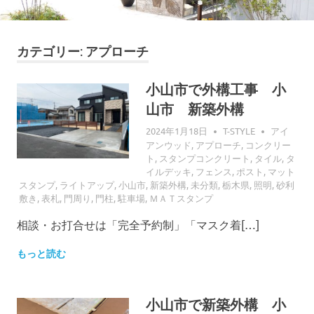
カテゴリー: アプローチ
小山市で外構工事 小
山市 新築外構
2024年1月18日
T-STYLE
アイ
アンウッド
,
アプローチ
,
コンクリー
ト
,
スタンプコンクリート
,
タイル
,
タ
イルデッキ
,
フェンス
,
ポスト
,
マット
スタンプ
,
ライトアップ
,
小山市
,
新築外構
,
未分類
,
栃木県
,
照明
,
砂利
敷き
,
表札
,
門周り
,
門柱
,
駐車場
,
ＭＡＴスタンプ
相談・お打合せは「完全予約制」「マスク着[…]
もっと読む
小山市で新築外構 小