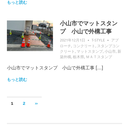
もっと読む
小山市でマットスタン
プ 小山で外構工事
2021年12月1日
T-STYLE
アプ
ローチ
,
コンクリート
,
スタンプコン
クリート
,
マットスタンプ
,
小山市
,
新
築外構
,
栃木県
,
ＭＡＴスタンプ
小山市でマットスタンプ 小山で外構工事 […]
もっと読む
1
2
次
»
投
の
記
稿
事