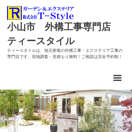
コ
ン
テ
小山市 外構工事専門店
ン
ツ
ティースタイル
へ
ス
ティースタイルは、地元密着の外構工事・エクステリア工事の
キ
専門店です。現地調査・見積もり無料！ご相談は完全予約制！
ッ
プ