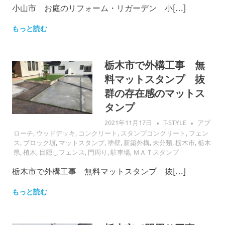
小山市 お庭のリフォーム・リガーデン 小[…]
もっと読む
栃木市で外構工事 無
料マットスタンプ 抜
群の存在感のマットス
タンプ
2021年11月17日
T-STYLE
アプ
ローチ
,
ウッドデッキ
,
コンクリート
,
スタンプコンクリート
,
フェン
ス
,
ブロック塀
,
マットスタンプ
,
塗壁
,
新築外構
,
未分類
,
栃木市
,
栃木
県
,
植木
,
目隠しフェンス
,
門周り
,
駐車場
,
ＭＡＴスタンプ
栃木市で外構工事 無料マットスタンプ 抜[…]
もっと読む