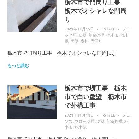
栃木市で門周り工事
栃木でオシャレな門周
り
2021年11月15日
T-STYLE
ブロ
ック塀
,
塗壁
,
新築外構
,
栃木市
,
栃木
県
,
照明
,
表札
,
門周り
栃木市で門周り工事 栃木でオシャレな門周[…]
もっと読む
栃木市で塀工事 栃木
市で白い塗壁 栃木市
で外構工事
2021年11月14日
T-STYLE
フェ
ンス
,
ブロック塀
,
塗壁
,
新築外構
,
栃
木市
,
栃木県
栃木市で塀工事 栃木市で白い塗壁 栃木市[…]