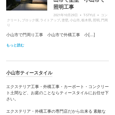
照明工事
2021年10月29日
T-STYLE
コン
クリート
,
ブロック塀
,
ライトアップ
,
塗壁
,
小山市
,
栃木県
,
照明
,
門周
り
小山市で門周り工事 小山市で外構工事 小[…]
もっと読む
小山市ティースタイル
エクステリア工事・外構工事・カーポート・コンクリー
ト土間など、お庭のことならティースタイルにお任せ下
さい。
エクステリア・外構工事の専門店だから出来る 素敵な