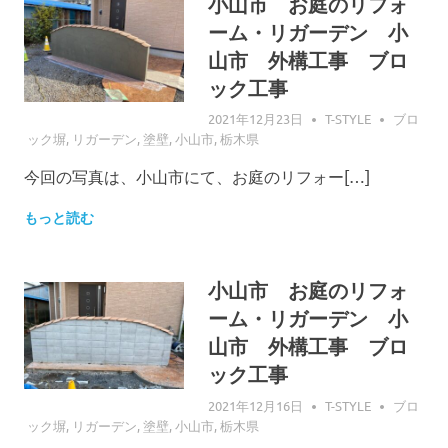
小山市 お庭のリフォ
ーム・リガーデン 小
山市 外構工事 ブロ
ック工事
2021年12月23日
T-STYLE
ブロ
ック塀
,
リガーデン
,
塗壁
,
小山市
,
栃木県
今回の写真は、小山市にて、お庭のリフォー[…]
もっと読む
小山市 お庭のリフォ
ーム・リガーデン 小
山市 外構工事 ブロ
ック工事
2021年12月16日
T-STYLE
ブロ
ック塀
,
リガーデン
,
塗壁
,
小山市
,
栃木県