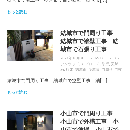
もっと読む
結城市で門周り工事
結城市で塗壁工事 結
城市で石張り工事
2021年10月30日
T-STYLE
アイ
アンウッド
,
アプローチ
,
塗壁
,
天然
石
,
植木
,
結城市
,
茨城県
,
門周り
,
門柱
結城市で門周り工事 結城市で塗壁工事 結[…]
もっと読む
小山市で門周り工事
小山市で外構工事 小
山市で塗壁 小山市で