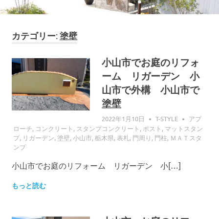
カテゴリー: 塗壁
小山市でお庭のリフォ
ーム リガーデン 小
山市で外構 小山市で
塗壁
2022年1月10日
T-STYLE
アプ
ローチ
,
コンクリート
,
スタンプコンクリート
,
ポスト
,
マットスタン
プ
,
リガーデン
,
塗壁
,
小山市
,
栃木県
,
表札
,
門周り
,
門柱
,
ＭＡＴスタ
ンプ
小山市でお庭のリフォーム リガーデン 小[…]
もっと読む