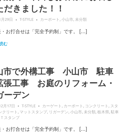
ただきました！！
1月29日
T-STYLE
カーポート
,
小山市
,
未分類
・お打合せは「完全予約制」です。 […]
読む
山市で外構工事 小山市 駐車
拡張工事 お庭のリフォーム・
ガーデン
12月17日
T-STYLE
カーゲート
,
カーポート
,
コンクリート
,
スタ
ンクリート
,
マットスタンプ
,
リガーデン
,
小山市
,
未分類
,
栃木県
,
駐車
Ｔスタンプ
・お打合せは「完全予約制」です。 […]