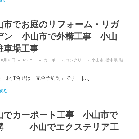
読む
山市でお庭のリフォーム・リガ
デン 小山市で外構工事 小山
駐車場工事
10月30日
T-STYLE
カーポート
,
コンクリート
,
小山市
,
栃木県
,
駐
・お打合せは「完全予約制」です。 […]
読む
山でカーポート工事 小山市で
構 小山でエクステリア工