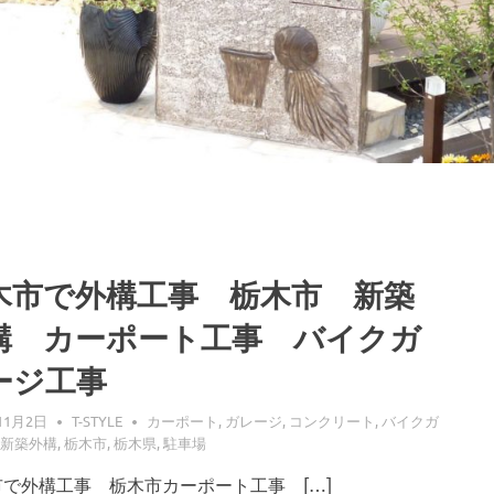
木市で外構工事 栃木市 新築
構 カーポート工事 バイクガ
ージ工事
11月2日
T-STYLE
カーポート
,
ガレージ
,
コンクリート
,
バイクガ
新築外構
,
栃木市
,
栃木県
,
駐車場
市で外構工事 栃木市カーポート工事 […]