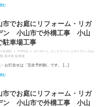
読む
山市でお庭にリフォーム・リガ
デン 小山市で外構工事 小山
で駐車場工事
11月20日
T-STYLE
カーポート
,
コンクリート
,
リガーデン
,
小山
類
,
栃木県
,
駐車場
・お打合せは「完全予約制」です。 […]
読む
山市でお庭にリフォーム・リガ
デン 小山市で外構工事 小山