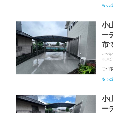
もっと
小
ー
市
2022年
市
,
未分
ご相談
もっと
小
ー