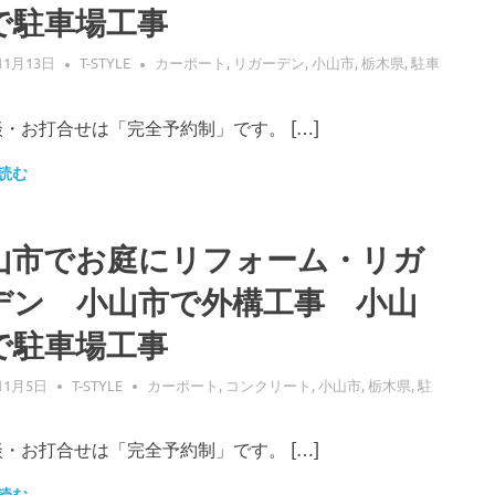
で駐車場工事
11月13日
T-STYLE
カーポート
,
リガーデン
,
小山市
,
栃木県
,
駐車
・お打合せは「完全予約制」です。 […]
読む
山市でお庭にリフォーム・リガ
デン 小山市で外構工事 小山
で駐車場工事
11月5日
T-STYLE
カーポート
,
コンクリート
,
小山市
,
栃木県
,
駐
・お打合せは「完全予約制」です。 […]