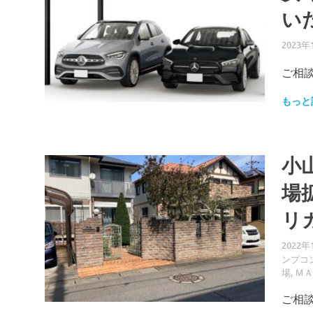
い
2023年
ご相談
もっと
小
場
リ
2022年
ンプコ
場
,
ＭＡ
ご相談