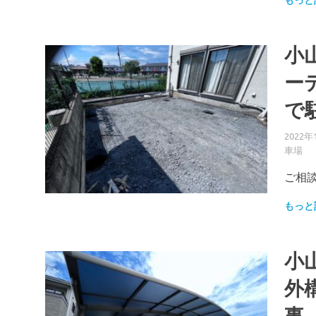
もっと
小
ー
で
2022年
車場
ご相談
もっと
小
外