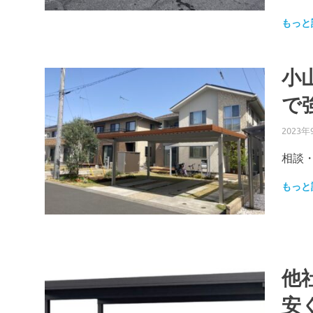
もっと
小
で
2023年
相談
もっと
他
安