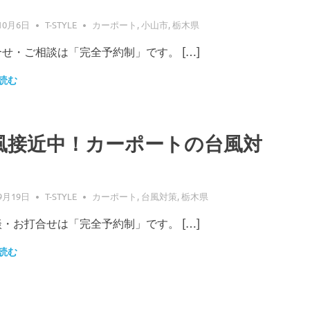
10月6日
T-STYLE
カーポート
,
小山市
,
栃木県
せ・ご相談は「完全予約制」です。 […]
読む
風接近中！カーポートの台風対
9月19日
T-STYLE
カーポート
,
台風対策
,
栃木県
・お打合せは「完全予約制」です。 […]
読む