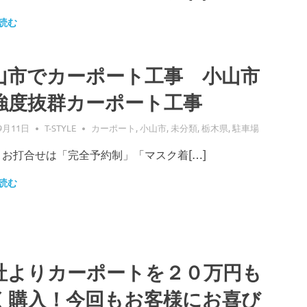
読む
山市でカーポート工事 小山市
強度抜群カーポート工事
9月11日
T-STYLE
カーポート
,
小山市
,
未分類
,
栃木県
,
駐車場
・お打合せは「完全予約制」「マスク着[…]
読む
社よりカーポートを２０万円も
く購入！今回もお客様にお喜び