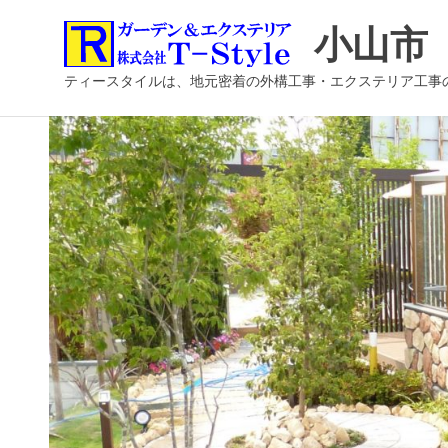
コ
小山市
ン
テ
ティースタイルは、地元密着の外構工事・エクステリア工事
ン
ツ
へ
ス
キ
ッ
プ