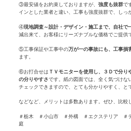
③最安値をお約束しておりますが、
で
強度も抜群
インとした業者と違い、工事も強度抜群で、しっ
④
現地調査～設計・デザイン・施工まで、自社で
減出来て、お客様にリーズナブルな価格でご提供
⑤工事保証や工事中の
万が一の事故にも、工事損
ます。
⑥お打合せは
ＴＶモニターを使用し、３Ｄで分り
です。紙の図面では、全く気づけな
の分りやすさ
チェックできますので、とても分かりやすく、と
などなど、メリットは多数あります。ぜひ、比較
＃栃木 ＃小山市 ＃外構 ＃エクステリア ＃
庭