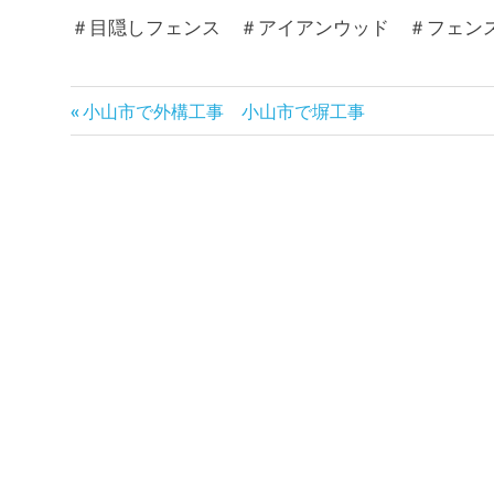
＃目隠しフェンス ＃アイアンウッド ＃フェン
前
小山市で外構工事 小山市で塀工事
投
の
記
稿
事:
ナ
ビ
ゲ
ー
シ
ョ
ン