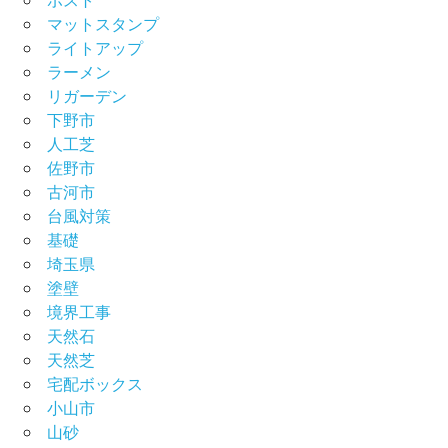
マットスタンプ
ライトアップ
ラーメン
リガーデン
下野市
人工芝
佐野市
古河市
台風対策
基礎
埼玉県
塗壁
境界工事
天然石
天然芝
宅配ボックス
小山市
山砂