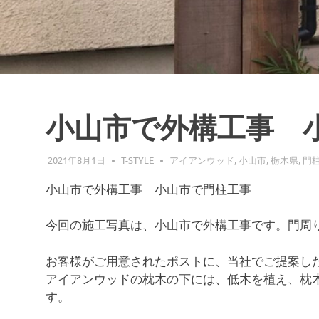
小山市で外構工事 
2021年8月1日
T-STYLE
アイアンウッド
,
小山市
,
栃木県
,
門
小山市で外構工事 小山市で門柱工事
今回の施工写真は、小山市で外構工事です。門周
お客様がご用意されたポストに、当社でご提案し
アイアンウッドの枕木の下には、低木を植え、枕
す。