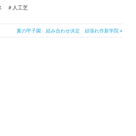
ス ＃人工芝
次
夏の甲子園 組み合わせ決定 頑張れ作新学院
の
記
事: