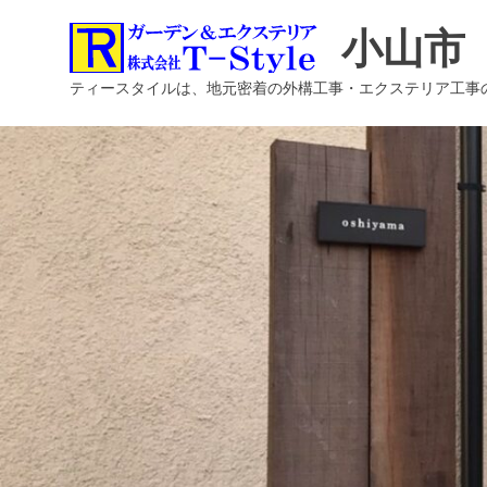
コ
小山市
ン
テ
ティースタイルは、地元密着の外構工事・エクステリア工事
ン
ツ
へ
ス
キ
ッ
プ